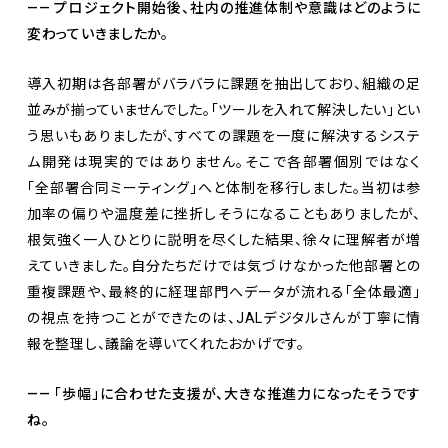
—— プロジェクト開始後、社内の推進体制や意識はどのように
変わっていきましたか。
導入初期は各部署がバラバラに課題を抽出しており、組織の足
並みが揃っていませんでした。「ツールを入れて解決したい」とい
う思いもありましたが、すべての課題を一度に解決するシステ
ム開発は現実的ではありません。そこで各部署個別ではなく
「全部署合同ミーティング」へと体制を移行しました。当初は参
加率の偏りや温度差に挫折しそうになることもありましたが、
根気強く一人ひとりに説明を尽くした結果、徐々に理解者が増
えていきました。自分たちだけでは気づけなかった他部署との
重複課題や、最終的に経理部門へデータが流れる「全体最適」
の視点を持つことができたのは、JALデジタルさんが丁寧に情
報を整理し、議論を導いてくれたおかげです。
—— 「歩幅」に合わせた支援が、大きな推進力になったそうです
ね。