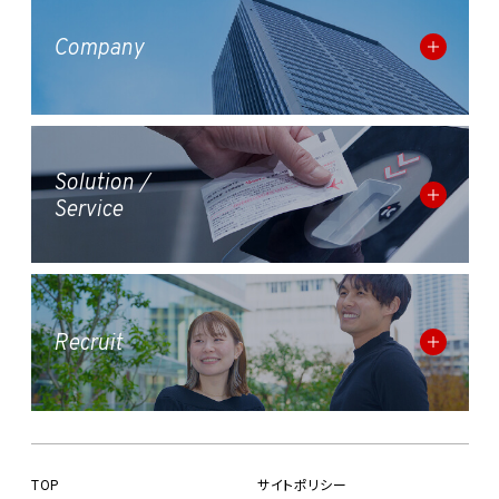
Company
Solution /
Service
Recruit
TOP
サイトポリシー