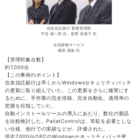
住友信託銀行 業務管理部
守谷 基一郎 氏、星野 裕美子 氏
住信情報サービス
織田 篤俊 氏
【管理対象台数】
約7,000台
【この事例のポイント】
住友信託銀行は早くからWindowsセキュリティパッチ
の更新に取り組んでいた。この更新をさらに確実にす
るために、手作業の完全排除、完全自動化、適用率の
把握を目指していた。
自動インストールツールの導入にあたり、数社の製品
を比較検討した。PalletControlは、常駐を必要としな
い仕様、他行での実績などが、評価された。
現在7,000台のPCのWindowsセキュリティパッチ更